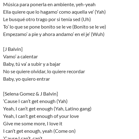
Música para ponerla en ambiente, yeh-yeah
Ella quiere que lo hagamo’ como aquella ve’ (Yah)
Le busqué otro trago por si tenía sed (Uh)
To’ lo que se pone bonito se le ve (Bonito se le ve)
Empezamo’ a pie y ahora andamo’ en el je’ (Wuh)
[J Balvin]
Vamo’ a calentar
Baby, tú va’ a subir y a bajar
No se quiere olvidar, lo quiere recordar
Baby, yo quiero entrar
[Selena Gomez & J Balvin]
‘Cause I can’t get enough (Yah)
Yeah, I can’t get enough (Yah, Latino gang)
Yeah, I can’t get enough of your love
Give me some more, I love it
I can’t get enough, yeah (Come on)
‘Cause I can’t, can’t