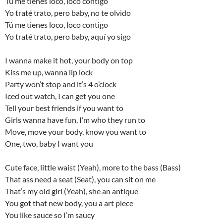
Tú me tienes loco, loco contigo
Yo traté trato, pero baby, no te olvido
Tú me tienes loco, loco contigo
Yo traté trato, pero baby, aquí yo sigo
I wanna make it hot, your body on top
Kiss me up, wanna lip lock
Party won’t stop and it’s 4 o’clock
Iced out watch, I can get you one
Tell your best friends if you want to
Girls wanna have fun, I’m who they run to
Move, move your body, know you want to
One, two, baby I want you
Cute face, little waist (Yeah), more to the bass (Bass)
That ass need a seat (Seat), you can sit on me
That’s my old girl (Yeah), she an antique
You got that new body, you a art piece
You like sauce so I’m saucy