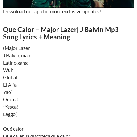
Download our app for more exclusive updates!
Que Calor – Major Lazer| J Balvin Mp3
Song Lyrics + Meaning
(Major Lazer
J Balvin, man
Latino gang
Wuh
Global
El Alfa
Yao’
Qué ca’
¡Yesca!
Leggo’)
Qué calor
Qué ca’, en la discoteca qué calor