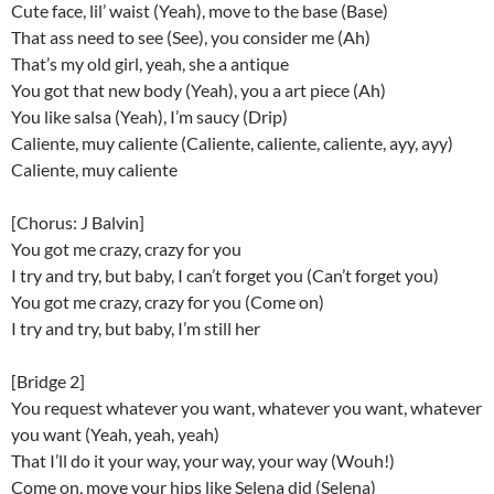
Cute face, lil’ waist (Yeah), move to the base (Base)
That ass need to see (See), you consider me (Ah)
That’s my old girl, yeah, she a antique
You got that new body (Yeah), you a art piece (Ah)
You like salsa (Yeah), I’m saucy (Drip)
Caliente, muy caliente (Caliente, caliente, caliente, ayy, ayy)
Caliente, muy caliente
[Chorus: J Balvin]
You got me crazy, crazy for you
I try and try, but baby, I can’t forget you (Can’t forget you)
You got me crazy, crazy for you (Come on)
I try and try, but baby, I’m still her
[Bridge 2]
You request whatever you want, whatever you want, whatever
you want (Yeah, yeah, yeah)
That I’ll do it your way, your way, your way (Wouh!)
Come on, move your hips like Selena did (Selena)