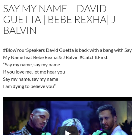
SAY MY NAME – DAVID
GUETTA | BEBE REXHA| J
BALVIN
#BlowYourSpeakers David Guetta is back with a bang with Say
My Name feat Bebe Rexha & J Balvin #CatchItFirst
“Say my name, say my name
If you love me, let me hear you
Say my name, say my name
I am dying to believe you”