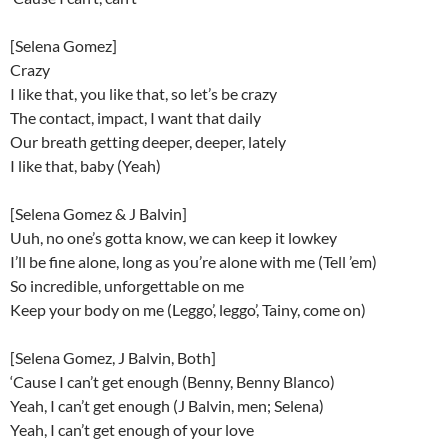
[Selena Gomez]
Crazy
I like that, you like that, so let’s be crazy
The contact, impact, I want that daily
Our breath getting deeper, deeper, lately
I like that, baby (Yeah)
[Selena Gomez & J Balvin]
Uuh, no one’s gotta know, we can keep it lowkey
I’ll be fine alone, long as you’re alone with me (Tell ’em)
So incredible, unforgettable on me
Keep your body on me (Leggo’, leggo’, Tainy, come on)
[Selena Gomez, J Balvin, Both]
‘Cause I can’t get enough (Benny, Benny Blanco)
Yeah, I can’t get enough (J Balvin, men; Selena)
Yeah, I can’t get enough of your love