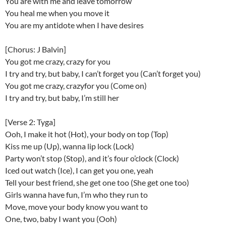
You are with me and leave tomorrow
You heal me when you move it
You are my antidote when I have desires
[Chorus: J Balvin]
You got me crazy, crazy for you
I try and try, but baby, I can’t forget you (Can’t forget you)
You got me crazy, crazyfor you (Come on)
I try and try, but baby, I’m still her
[Verse 2: Tyga]
Ooh, I make it hot (Hot), your body on top (Top)
Kiss me up (Up), wanna lip lock (Lock)
Party won’t stop (Stop), and it’s four o’clock (Clock)
Iced out watch (Ice), I can get you one, yeah
Tell your best friend, she get one too (She get one too)
Girls wanna have fun, I’m who they run to
Move, move your body know you want to
One, two, baby I want you (Ooh)