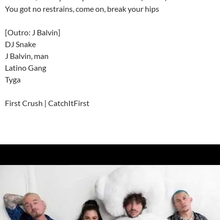
You got no restrains, come on, break your hips
[Outro: J Balvin]
DJ Snake
J Balvin, man
Latino Gang
Tyga
First Crush | CatchItFirst