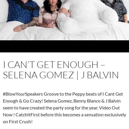
I CAN’T GET ENOUGH –
SELENA GOMEZ | J BALVIN
#BlowYourSpeakers Groove to the Peppy beats of I Cant Get
Enough & Go Crazy! Selena Gomez, Benny Blanco & J Balvin
seem to have created the party song for the year. Video Out
Now ! CatchItFirst before this becomes a sensation exclusively
on First Crush!