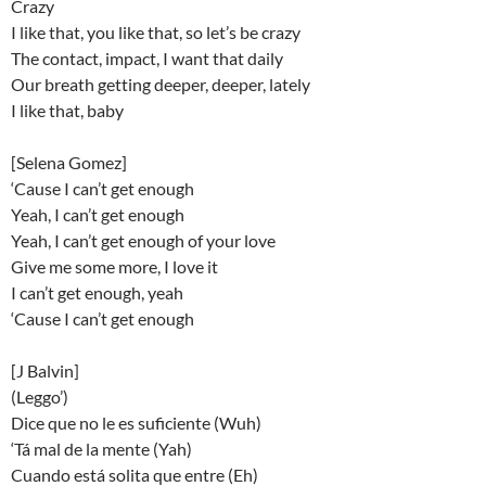
Crazy
I like that, you like that, so let’s be crazy
The contact, impact, I want that daily
Our breath getting deeper, deeper, lately
I like that, baby
[Selena Gomez]
‘Cause I can’t get enough
Yeah, I can’t get enough
Yeah, I can’t get enough of your love
Give me some more, I love it
I can’t get enough, yeah
‘Cause I can’t get enough
[J Balvin]
(Leggo’)
Dice que no le es suficiente (Wuh)
‘Tá mal de la mente (Yah)
Cuando está solita que entre (Eh)