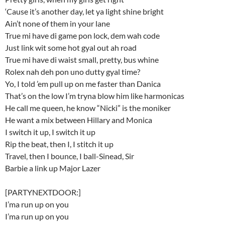
‘Cause it’s another day, let ya light shine bright
Ain’t none of them in your lane
True mi have di game pon lock, dem wah code
Just link wit some hot gyal out ah road
True mi have di waist small, pretty, bus whine
Rolex nah deh pon uno dutty gyal time?
Yo, I told ’em pull up on me faster than Danica
That’s on the low I’m tryna blow him like harmonicas
He call me queen, he know “Nicki” is the moniker
He want a mix between Hillary and Monica
I switch it up, I switch it up
Rip the beat, then I, I stitch it up
Travel, then I bounce, I ball-Sinead, Sir
Barbie a link up Major Lazer
[PARTYNEXTDOOR:]
I’ma run up on you
I’ma run up on you