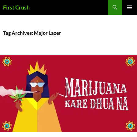
Skip
Search
First Crush
to
PRIMAR
content
MENU
Tag Archives: Major Lazer