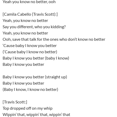
Yeah you know no better, ooh
[Camila Cabello (Travis Scott):]
Yeah, you know no better
Say you different, who you kidding?
Yeah, you know no better
Ooh, save that talk for the ones who don’t know no better
‘Cause baby I know you better
(‘Cause baby I know no better)
Baby I know you better (baby I know)
Baby I know you better
Baby I know you better (straight up)
Baby I know you better
(Baby I know, I know no better)
[Travis Scott:]
Top dropped off on my whip
Wippin’ that, wippin’ that, wippin’ that