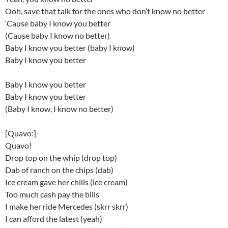
Ooh, save that talk for the ones who don’t know no better
‘Cause baby I know you better
(Cause baby I know no better)
Baby I know you better (baby I know)
Baby I know you better
Baby I know you better
Baby I know you better
(Baby I know, I know no better)
[Quavo:]
Quavo!
Drop top on the whip (drop top)
Dab of ranch on the chips (dab)
Ice cream gave her chills (ice cream)
Too much cash pay the bills
I make her ride Mercedes (skrr skrr)
I can afford the latest (yeah)