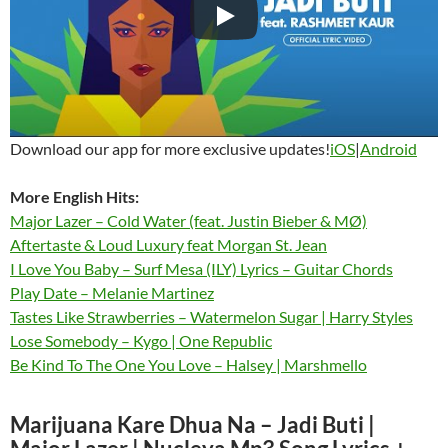
Download our app for more exclusive updates!
iOS
|
Android
More English Hits:
Major Lazer – Cold Water (feat. Justin Bieber & MØ)
Aftertaste & Loud Luxury feat Morgan St. Jean
I Love You Baby – Surf Mesa (ILY) Lyrics – Guitar Chords
Play Date – Melanie Martinez
Tastes Like Strawberries – Watermelon Sugar | Harry Styles
Lose Somebody – Kygo | One Republic
Be Kind To The One You Love – Halsey | Marshmello
Marijuana Kare Dhua Na – Jadi Buti |