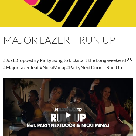
MAJOR LAZER – RUN UP
#JustDroppedBy Party Song to kickstart the Long weekend 🙂
#MajorLazer feat #NickiMinaj #PartyNextDoor – Run Up