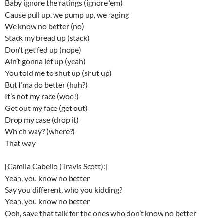
Baby ignore the ratings (ignore ’em)
Cause pull up, we pump up, we raging
We know no better (no)
Stack my bread up (stack)
Don’t get fed up (nope)
Ain’t gonna let up (yeah)
You told me to shut up (shut up)
But I’ma do better (huh?)
It’s not my race (woo!)
Get out my face (get out)
Drop my case (drop it)
Which way? (where?)
That way
[Camila Cabello (Travis Scott):]
Yeah, you know no better
Say you different, who you kidding?
Yeah, you know no better
Ooh, save that talk for the ones who don’t know no better