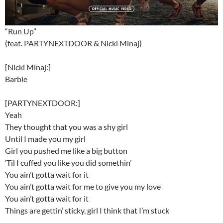
“Run Up”
(feat. PARTYNEXTDOOR & Nicki Minaj)
[Nicki Minaj:]
Barbie
[PARTYNEXTDOOR:]
Yeah
They thought that you was a shy girl
Until I made you my girl
Girl you pushed me like a big button
‘Til I cuffed you like you did somethin’
You ain’t gotta wait for it
You ain’t gotta wait for me to give you my love
You ain’t gotta wait for it
Things are gettin’ sticky, girl I think that I’m stuck