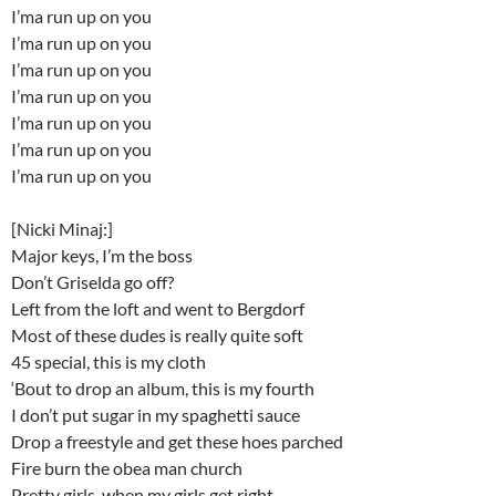
I’ma run up on you
I’ma run up on you
I’ma run up on you
I’ma run up on you
I’ma run up on you
I’ma run up on you
I’ma run up on you
[Nicki Minaj:]
Major keys, I’m the boss
Don’t Griselda go off?
Left from the loft and went to Bergdorf
Most of these dudes is really quite soft
45 special, this is my cloth
‘Bout to drop an album, this is my fourth
I don’t put sugar in my spaghetti sauce
Drop a freestyle and get these hoes parched
Fire burn the obea man church
Pretty girls, when my girls get right